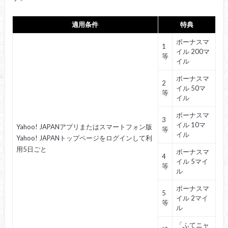
適用条件
特典
ボーナスマ
1
イル 200マ
等
イル
ボーナスマ
2
イル 50マ
等
イル
ボーナスマ
3
イル 10マ
Yahoo! JAPANアプリまたはスマートフォン版
等
イル
Yahoo! JAPANトップページをログインして利
用5日ごと
ボーナスマ
4
イル 5マイ
等
ル
ボーナスマ
5
イル 2マイ
等
ル
「ふてニャ