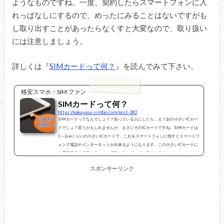
ようなものですね。一度、契約したらスマートフォンに入
れっぱなしにするので、めったにみることはないですがも
し取り出すことがあったらなくすと大変なので、取り扱い
には注意しましょう。
詳しくは『
SIMカードって何？
』を読んでみて下さい。
格安スマホ・SIM ファン
SIMカードって何？
https://kakuyasu-simfan.com/post-282
SIMカードってなんでしょう？知っている人にしたら、え？あの小さいICカー
ドでしょ？思うかもしれませんが、まさにそのICカードですね。SIMカードは
1～2cmくらいの小さいICカードで、これをスマートフォンに指すとスマートフ
ォンで電話やインターネットが出来るようになります。この小さいICカードに
は電話番号を特定するための情報が入っていて、良くあるクレジットカードのI
Cチップと似たようなものですね。一度、契約したらスマートフォンに入れっ
スポンサーリンク
ぱなしにするので、めったにみることはないですがもし取り出すことがあった
らなくす...