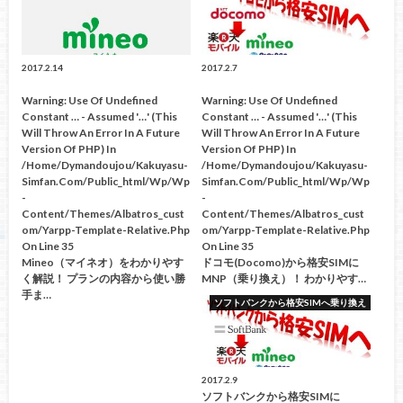
2017.2.14
2017.2.7
Warning
: Use Of Undefined
Warning
: Use Of Undefined
Constant … - Assumed '…' (this
Constant … - Assumed '…' (this
Will Throw An Error In A Future
Will Throw An Error In A Future
Version Of PHP) In
Version Of PHP) In
/home/dymandoujou/kakuyasu-
/home/dymandoujou/kakuyasu-
Simfan.com/public_html/wp/wp
Simfan.com/public_html/wp/wp
-
-
Content/themes/albatros_cust
Content/themes/albatros_cust
Om/yarpp-Template-Relative.php
Om/yarpp-Template-Relative.php
On Line
35
On Line
35
Mineo（マイネオ）をわかりやす
ドコモ(docomo)から格安SIMに
く解説！ プランの内容から使い勝
MNP（乗り換え）！ わかりやす…
手ま…
ソフトバンクから格安SIMへ乗り換え
2017.2.9
ソフトバンクから格安SIMに