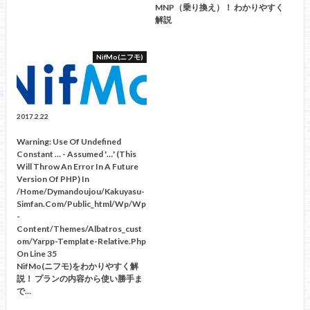
MNP（乗り換え）！ わかりやすく
解説
NifMo(ニフモ)
2017.2.22
Warning
: Use Of Undefined
Constant … - Assumed '…' (this
Will Throw An Error In A Future
Version Of PHP) In
/home/dymandoujou/kakuyasu-
Simfan.com/public_html/wp/wp
-
Content/themes/albatros_cust
Om/yarpp-Template-Relative.php
On Line
35
NifMo(ニフモ)をわかりやすく解
説！ プランの内容から使い勝手ま
で…