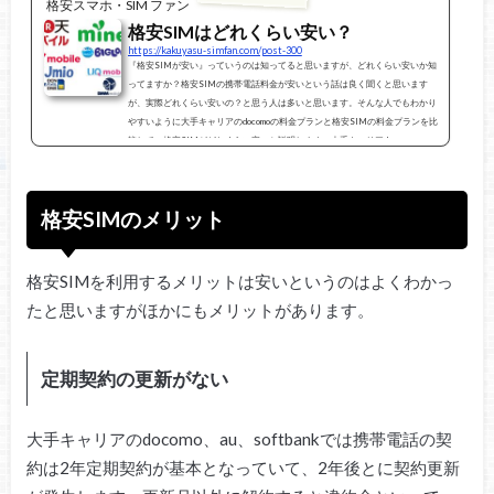
格安スマホ・SIM ファン
格安SIMはどれくらい安い？
https://kakuyasu-simfan.com/post-300
『格安SIMが安い』っていうのは知ってると思いますが、どれくらい安いか知
ってますか？格安SIMの携帯電話料金が安いという話は良く聞くと思います
が、実際どれくらい安いの？と思う人は多いと思います。そんな人でもわかり
やすいように大手キャリアのdocomoの料金プランと格安SIMの料金プランを比
較して、格安SIMがどれくらい安いか説明します。大手キャリアdocomo、au、s
oftbankと格安SIMの携帯電話料金を平均は？大手キャリアdocomo、au、softban
kを使われている人のスマートフォンの毎月の携帯電話料金はどれくらいでしょ
うか？大手...
格安SIMのメリット
格安SIMを利用するメリットは安いというのはよくわかっ
たと思いますがほかにもメリットがあります。
定期契約の更新がない
大手キャリアのdocomo、au、softbankでは携帯電話の契
約は2年定期契約が基本となっていて、2年後とに契約更新