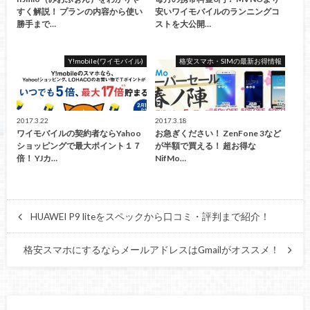
すく解説！ プランの内容から使い
安いワイモバイルのランニングコ
勝手まで…
ストを大公開…
Y!mobile(ワイモバイル)
格安スマホ・SIMの最新お得情報
2017.3.22
2017.3.18
ワイモバイルの契約者ならYahoo
お急ぎください！ ZenFone 3など
ショッピングで最大ポイント１７
が半額で買える！ 超お得な
倍！ YJカ…
NifMo…
HUAWEI P9 liteをスペックから口コミ・評判まで紹介！
格安スマホにするならメールアドレスはGmailがオススメ！