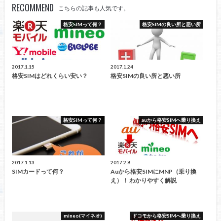
RECOMMEND
こちらの記事も人気です。
格安SIMって何？
格安SIMの良い所と悪い所
2017.1.15
2017.1.24
格安SIMはどれくらい安い？
格安SIMの良い所と悪い所
格安SIMって何？
auから格安SIMへ乗り換え
2017.1.13
2017.2.8
SIMカードって何？
Auから格安SIMにMNP（乗り換
え）！ わかりやすく解説
mineo(マイネオ)
ドコモから格安SIMへ乗り換え